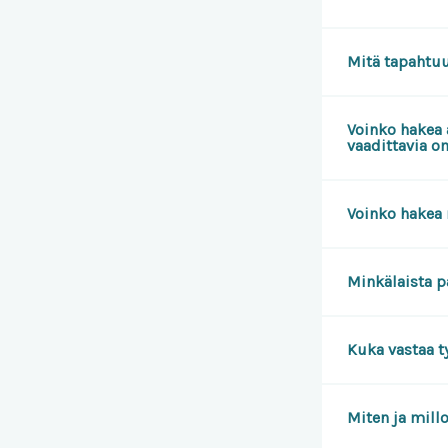
Mitä tapahtu
Voinko hakea 
vaadittavia o
Voinko hakea
Minkälaista p
Kuka vastaa ty
Miten ja mill