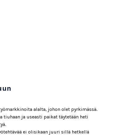
uun
 työmarkkinoita alalta, johon olet pyrkimässä.
 tiuhaan ja useasti paikat täytetään heti
yä.
ötehtävää ei olisikaan juuri sillä hetkellä