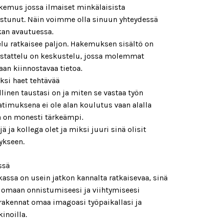
hakemus jossa ilmaiset minkälaisista
nostunut. Näin voimme olla sinuun yhteydessä
kan avautuessa.
lu ratkaisee paljon. Hakemuksen sisältö on
astattelu on keskustelu, jossa molemmat
aan kiinnostavaa tietoa.
ksi haet tehtävää
inen taustasi on ja miten se vastaa työn
atimuksena ei ole alan koulutus vaan alalla
a on monesti tärkeämpi.
ä ja kollega olet ja miksi juuri sinä olisit
ykseen.
ssä
assa on usein jatkon kannalta ratkaisevaa, sinä
n omaan onnistumiseesi ja viihtymiseesi
 rakennat omaa imagoasi työpaikallasi ja
inoilla.