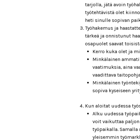
tarjolla, jätä avoin työ
työtehtävistä olet kiin
heti sinulle sopivan pai
Työhakemus ja haastatte
tärkeä ja onnistunut ha
osapuolet saavat toisist
Kerro kuka olet ja mi
Minkälainen ammatill
vaatimuksia, aina va
vaadittava taitopohj
Minkälainen työntekij
sopiva kyseiseen yrit
Kun aloitat uudessa työ
Alku uudessa työpaik
voit vaikuttaa paljo
työpaikalla. Samalla
yleisemmin työmarkk