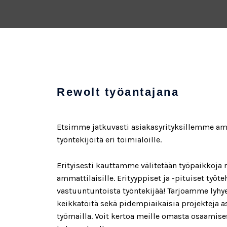
Rewolt työantajana
Etsimme jatkuvasti asiakasyrityksillemme am
työntekijöitä eri toimialoille.
Erityisesti kauttamme välitetään työpaikkoja
ammattilaisille. Erityyppiset ja -pituiset työt
vastuuntuntoista työntekijää! Tarjoamme lyhy
keikkatöitä sekä pidempiaikaisia projekteja
työmailla. Voit kertoa meille omasta osaamise