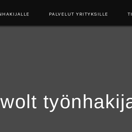
NHAKIJALLE
PALVELUT YRITYKSILLE
T
wolt työnhakija