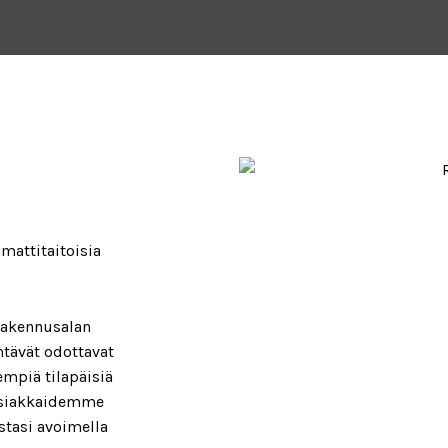
mattitaitoisia
 rakennusalan
ehtävät odottavat
empiä tilapäisiä
 asiakkaidemme
stasi avoimella