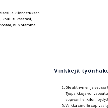
misesi ja kiinnostuksen
i, koulutuksestasi,
nnostaa, niin otamme
Vinkkejä työnhak
Ole aktiivinen ja seuraa
Työpaikkoja voi vapautua
sopivan henkilön löydytt
Vaikka sinulle sopivaa ty