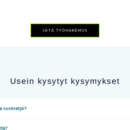
JÄTÄ TYÖHAKEMUS
Usein kysytyt kysymykset
aa vuokratyö?
itä?