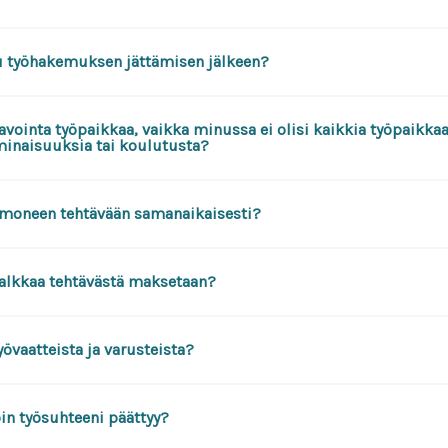
u työhakemuksen jättämisen jälkeen?
avointa työpaikkaa, vaikka minussa ei olisi kaikkia työpaikka
minaisuuksia tai koulutusta?
 moneen tehtävään samanaikaisesti?
alkkaa tehtävästä maksetaan?
övaatteista ja varusteista?
oin työsuhteeni päättyy?